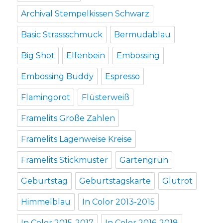
Archival Stempelkissen Schwarz
Basic Strassschmuck
Bermudablau
Big Shot
Elfenbein
Embossing
Embossing Buddy
Espresso
Flamingorot
Flüsterweiß
Framelits Große Zahlen
Framelits Lagenweise Kreise
Framelits Stickmuster
Gartengrün
Geburtstag
Geburtstagskarte
Glutrot
Himmelblau
In Color 2013-2015
In Color 2015-2017
In Color 2016-2018