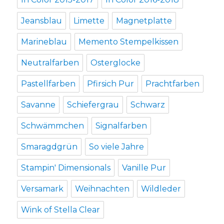
Jeansblau
Limette
Magnetplatte
Marineblau
Memento Stempelkissen
Neutralfarben
Osterglocke
Pastellfarben
Pfirsich Pur
Prachtfarben
Savanne
Schiefergrau
Schwarz
Schwämmchen
Signalfarben
Smaragdgrün
So viele Jahre
Stampin' Dimensionals
Vanille Pur
Versamark
Weihnachten
Wildleder
Wink of Stella Clear