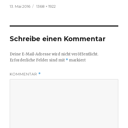
Veröffentlicht
Volle
13. Mai 2016
1368 × 1922
am
Größe
Schreibe einen Kommentar
Deine E-Mail-Adresse wird nicht veröffentlicht.
Erforderliche Felder sind mit
*
markiert
KOMMENTAR
*