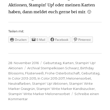
Aktionen, Stampin‘ Up! oder meinen Karten
haben, dann meldet euch gerne bei mir. 🙂
Teilen mit:
Drucken
E-Mail
Facebook
Pinterest
Veröffentlicht
Kategorien
28. November 2016
Geburtstag
,
Karten
,
Stampin' Up!
am
Schlagwörter
Aktionen
Archival Stempelkissen Schwarz
,
Birthday
Blossoms
,
Flüsterweiß
,
Frohe Osterbotschaft
,
Geburtstag
,
In Color 2013-2015
,
In Color 2015-2017
,
Melonensorbet
,
Neutralfarben
,
Stampin' Up! Aktionen
,
Stampin' Write
Marker Grasgrün
,
Stampin' Write Marker Kandiszucker
,
Stampin' Write Marker Melonensorbet
Schreibe einen
zu
Kommentar
Letzter
Tag