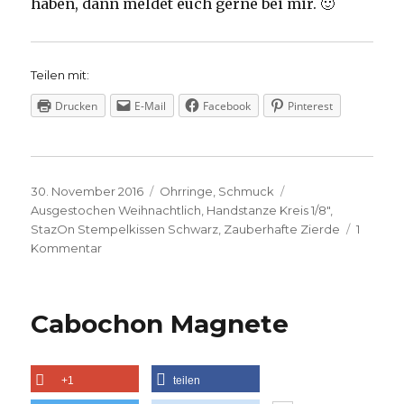
haben, dann meldet euch gerne bei mir. 🙂
Teilen mit:
Drucken
E-Mail
Facebook
Pinterest
Veröffentlicht
Kategorien
Schlagwörter
30. November 2016
Ohrringe
,
Schmuck
am
Ausgestochen Weihnachtlich
,
Handstanze Kreis 1/8"
,
StazOn Stempelkissen Schwarz
,
Zauberhafte Zierde
1
zu
Kommentar
Süße
Ohrhänger
Cabochon Magnete
+1
teilen