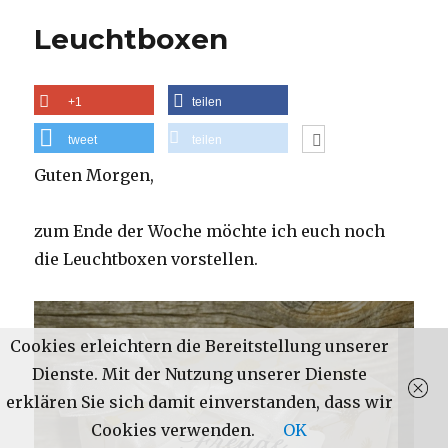
des
Leuchtboxen
Online-
Preisspektakels
sowie
eine
+1
teilen
Geburtstagskarte
tweet
teilen
Guten Morgen,
zum Ende der Woche möchte ich euch noch
die Leuchtboxen vorstellen.
Cookies erleichtern die Bereitstellung unserer
Dienste. Mit der Nutzung unserer Dienste
erklären Sie sich damit einverstanden, dass wir
Cookies verwenden.
OK