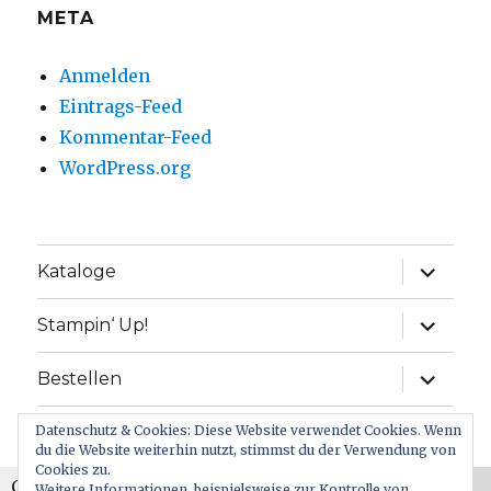
META
Anmelden
Eintrags-Feed
Kommentar-Feed
WordPress.org
Unterme
Kataloge
anzeige
Unterme
Stampin‘ Up!
anzeige
Unterme
Bestellen
anzeige
Unterme
Datenschutz & Cookies: Diese Website verwendet Cookies. Wenn
Wiki
anzeige
du die Website weiterhin nutzt, stimmst du der Verwendung von
Cookies zu.
Unterme
Cookies erleichtern die Bereitstellung unserer
Über mich
Weitere Informationen, beispielsweise zur Kontrolle von