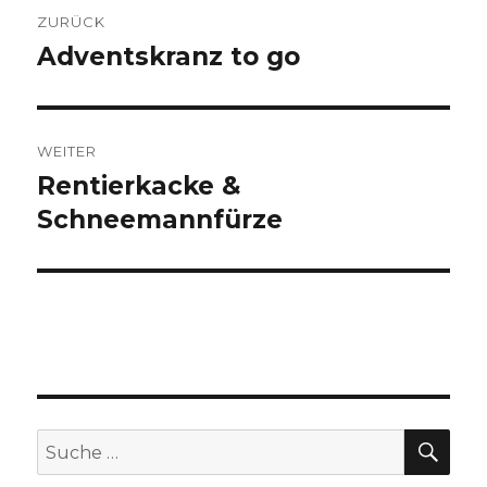
Beitragsnavigation
ZURÜCK
Adventskranz to go
Vorheriger
Beitrag:
WEITER
Rentierkacke &
Nächster
Beitrag:
Schneemannfürze
SU
Suche
nach: