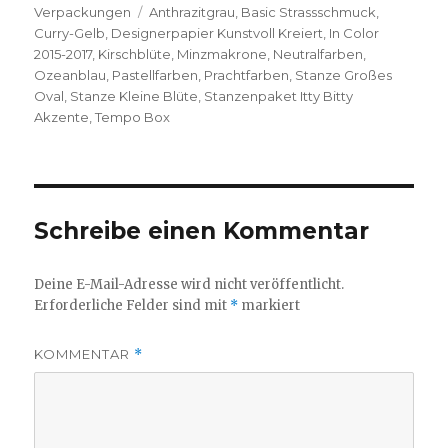
am
Schlagwörter
Verpackungen
Anthrazitgrau
,
Basic Strassschmuck
,
Curry-Gelb
,
Designerpapier Kunstvoll Kreiert
,
In Color
2015-2017
,
Kirschblüte
,
Minzmakrone
,
Neutralfarben
,
Ozeanblau
,
Pastellfarben
,
Prachtfarben
,
Stanze Großes
Oval
,
Stanze Kleine Blüte
,
Stanzenpaket Itty Bitty
Akzente
,
Tempo Box
Schreibe einen Kommentar
Deine E-Mail-Adresse wird nicht veröffentlicht.
Erforderliche Felder sind mit
*
markiert
KOMMENTAR
*