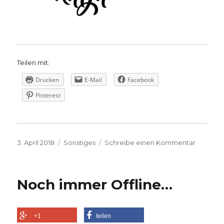
Teilen mit:
Drucken
E-Mail
Facebook
Pinterest
Veröffentlicht
Kategorien
zu
3. April 2018
Sonstiges
Schreibe einen Kommentar
am
Frohe
Ostern!
Noch immer Offline…
+1
teilen