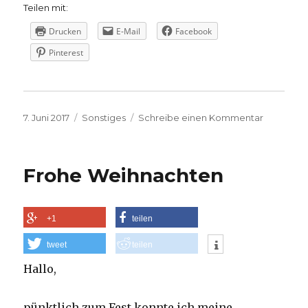
Teilen mit:
Drucken
E-Mail
Facebook
Pinterest
Veröffentlicht
Kategorien
zu
7. Juni 2017
Sonstiges
Schreibe einen Kommentar
am
Blogpaus
bis
zum
Frohe Weihnachten
22.06.2017
+1
teilen
tweet
teilen
Hallo,
pünktlich zum Fest konnte ich meine