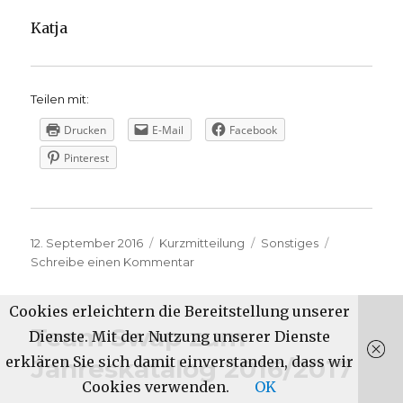
Katja
Teilen mit:
Drucken
E-Mail
Facebook
Pinterest
Veröffentlicht
Format
Kategorien
12. September 2016
Kurzmitteilung
Sonstiges
am
zu
Schreibe einen Kommentar
Blogpause
Cookies erleichtern die Bereitstellung unserer
Team Swap zum
Dienste. Mit der Nutzung unserer Dienste
erklären Sie sich damit einverstanden, dass wir
Jahreskatalog 2016/2017
Cookies verwenden.
OK