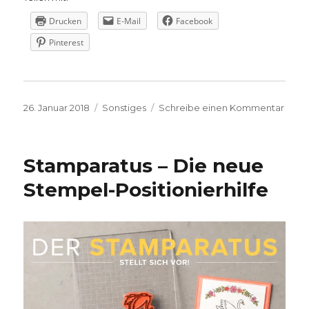
Drucken
E-Mail
Facebook
Pinterest
Veröffentlicht
Kategorien
zu
26. Januar 2018
Sonstiges
Schreibe einen Kommentar
am
Noch
imme
Offli
Stamparatus – Die neue
Stempel-Positionierhilfe