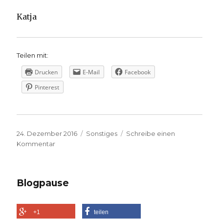
Katja
Teilen mit:
Drucken
E-Mail
Facebook
Pinterest
Veröffentlicht
Kategorien
24. Dezember 2016
Sonstiges
Schreibe einen
am
zu
Kommentar
Frohe
Weihnachten
Blogpause
+1
teilen