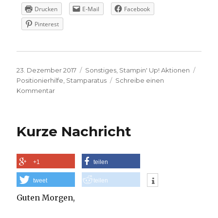
Drucken
E-Mail
Facebook
Pinterest
Veröffentlicht
Kategorien
Schla
23. Dezember 2017
Sonstiges
,
Stampin' Up! Aktionen
am
Positionierhilfe
,
Stamparatus
Schreibe einen
zu
Kommentar
Stamparatus
–
Die
Kurze Nachricht
neue
Stempel-
Positionierhilfe
+1
teilen
tweet
teilen
Guten Morgen,