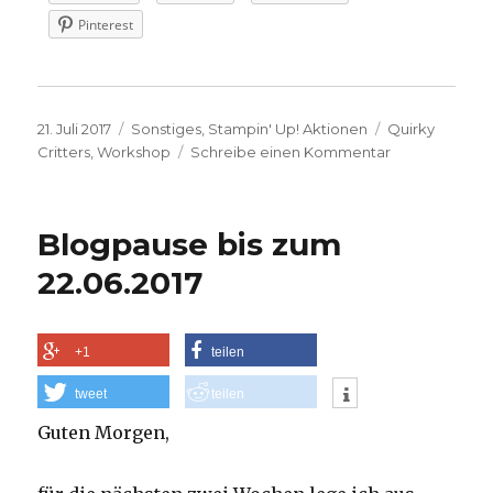
Pinterest
Veröffentlicht
Kategorien
Schlagwörter
21. Juli 2017
Sonstiges
,
Stampin' Up! Aktionen
Quirky
am
zu
Critters
,
Workshop
Schreibe einen Kommentar
Stampin‘
Up!
Demotreffen
Blogpause bis zum
in
Kösching
22.06.2017
–
Teil
2
+1
teilen
tweet
teilen
Guten Morgen,