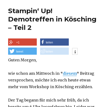
Nachricht
Stampin‘ Up!
Demotreffen in Kösching
– Teil 2
+1
teilen
tweet
teilen
Guten Morgen,
wie schon am Mittwoch in *
diesem
* Beitrag
versprochen, möchte ich euch heute etwas
mehr vom Workshop in Kösching erzählen.
Der Tag begann für mich sehr früh, da ich
bereits um 6 Uhr losgefahren bin. Leider war