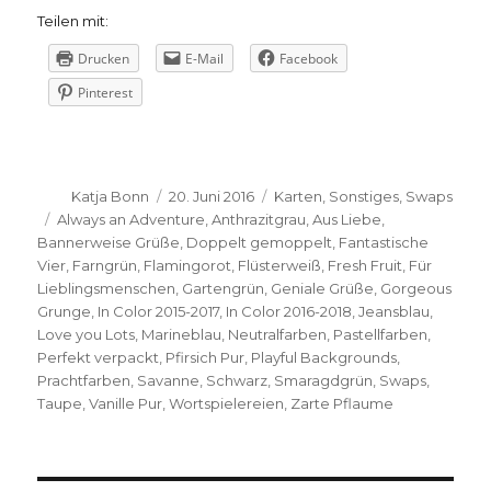
Teilen mit:
Drucken
E-Mail
Facebook
Pinterest
Autor
Veröffentlicht
Kategorien
Katja Bonn
20. Juni 2016
Karten
,
Sonstiges
,
Swaps
am
Schlagwörter
Always an Adventure
,
Anthrazitgrau
,
Aus Liebe
,
Bannerweise Grüße
,
Doppelt gemoppelt
,
Fantastische
Vier
,
Farngrün
,
Flamingorot
,
Flüsterweiß
,
Fresh Fruit
,
Für
Lieblingsmenschen
,
Gartengrün
,
Geniale Grüße
,
Gorgeous
Grunge
,
In Color 2015-2017
,
In Color 2016-2018
,
Jeansblau
,
Love you Lots
,
Marineblau
,
Neutralfarben
,
Pastellfarben
,
Perfekt verpackt
,
Pfirsich Pur
,
Playful Backgrounds
,
Prachtfarben
,
Savanne
,
Schwarz
,
Smaragdgrün
,
Swaps
,
Taupe
,
Vanille Pur
,
Wortspielereien
,
Zarte Pflaume