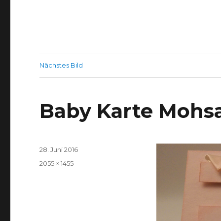
Nächstes Bild
Baby Karte Moh
Veröffentlicht
28. Juni 2016
am
Volle
2055 × 1455
Größe