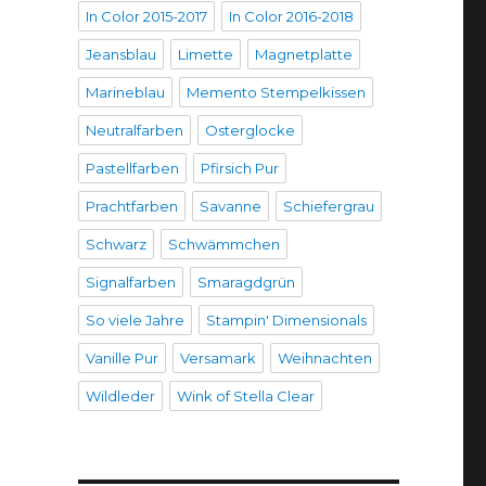
In Color 2015-2017
In Color 2016-2018
Jeansblau
Limette
Magnetplatte
Marineblau
Memento Stempelkissen
Neutralfarben
Osterglocke
Pastellfarben
Pfirsich Pur
Prachtfarben
Savanne
Schiefergrau
Schwarz
Schwämmchen
Signalfarben
Smaragdgrün
So viele Jahre
Stampin' Dimensionals
Vanille Pur
Versamark
Weihnachten
Wildleder
Wink of Stella Clear