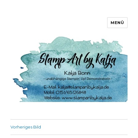
MENÜ
Stamp Art by Katja
Vorheriges Bild