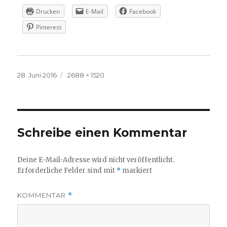
Drucken
E-Mail
Facebook
Pinterest
Veröffentlicht
Volle
28. Juni 2016
2688 × 1520
am
Größe
Schreibe einen Kommentar
Deine E-Mail-Adresse wird nicht veröffentlicht.
Erforderliche Felder sind mit
*
markiert
KOMMENTAR
*