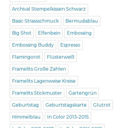
Archival Stempelkissen Schwarz
Basic Strassschmuck
Bermudablau
Big Shot
Elfenbein
Embossing
Embossing Buddy
Espresso
Flamingorot
Flüsterweiß
Framelits Große Zahlen
Framelits Lagenweise Kreise
Framelits Stickmuster
Gartengrün
Geburtstag
Geburtstagskarte
Glutrot
Himmelblau
In Color 2013-2015