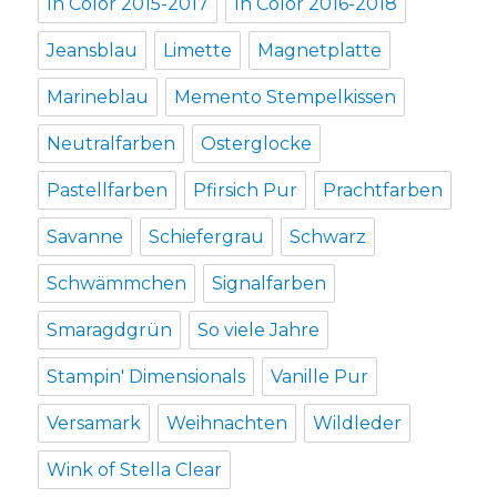
In Color 2015-2017
In Color 2016-2018
Jeansblau
Limette
Magnetplatte
Marineblau
Memento Stempelkissen
Neutralfarben
Osterglocke
Pastellfarben
Pfirsich Pur
Prachtfarben
Savanne
Schiefergrau
Schwarz
Schwämmchen
Signalfarben
Smaragdgrün
So viele Jahre
Stampin' Dimensionals
Vanille Pur
Versamark
Weihnachten
Wildleder
Wink of Stella Clear