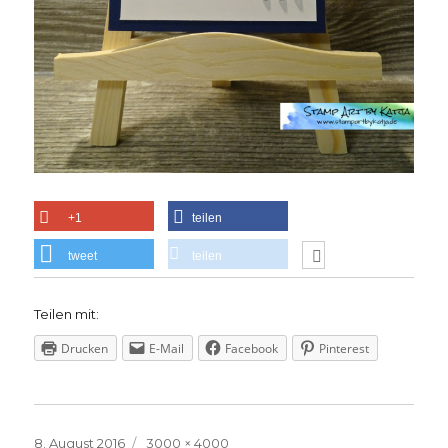
+1
teilen
tweet
teilen
Teilen mit:
Drucken
E-Mail
Facebook
Pinterest
Veröffentlicht
Volle
8. August 2016
3000 × 4000