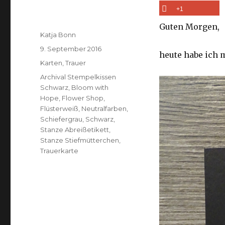
+1
Guten Morgen,
Autor
Katja Bonn
Veröffentlicht
9. September 2016
heute habe ich 
am
Kategorien
Karten
,
Trauer
Schlagwörter
Archival Stempelkissen
Schwarz
,
Bloom with
Hope
,
Flower Shop
,
Flüsterweiß
,
Neutralfarben
,
Schiefergrau
,
Schwarz
,
Stanze Abreißetikett
,
Stanze Stiefmütterchen
,
Trauerkarte