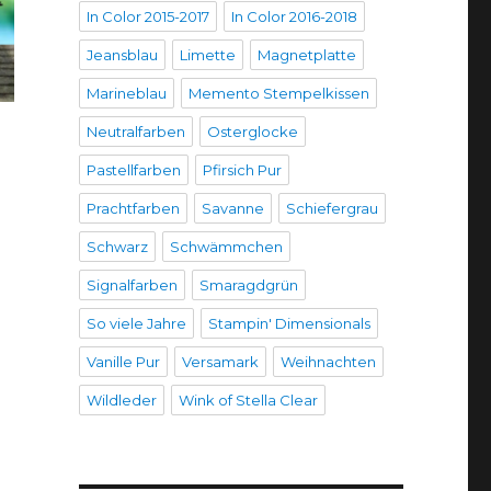
In Color 2015-2017
In Color 2016-2018
Jeansblau
Limette
Magnetplatte
Marineblau
Memento Stempelkissen
Neutralfarben
Osterglocke
Pastellfarben
Pfirsich Pur
Prachtfarben
Savanne
Schiefergrau
Schwarz
Schwämmchen
Signalfarben
Smaragdgrün
So viele Jahre
Stampin' Dimensionals
Vanille Pur
Versamark
Weihnachten
Wildleder
Wink of Stella Clear