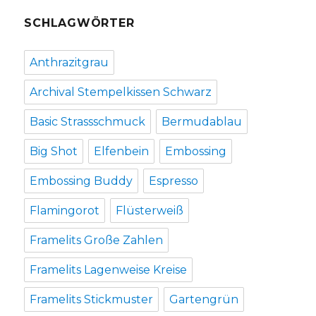
SCHLAGWÖRTER
Anthrazitgrau
Archival Stempelkissen Schwarz
Basic Strassschmuck
Bermudablau
Big Shot
Elfenbein
Embossing
Embossing Buddy
Espresso
Flamingorot
Flüsterweiß
Framelits Große Zahlen
Framelits Lagenweise Kreise
Framelits Stickmuster
Gartengrün