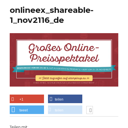
onlineex_shareable-
1_nov2116_de
+1
teilen
tweet
teilen
Teilen mit: