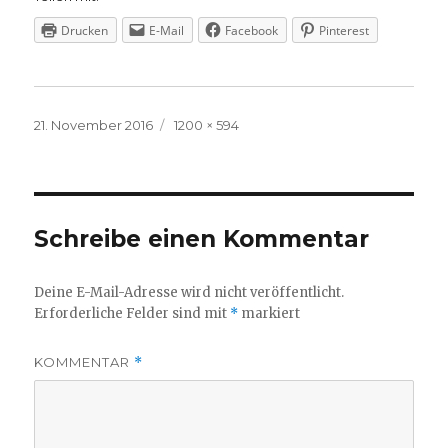
Drucken
E-Mail
Facebook
Pinterest
Veröffentlicht
Volle
21. November 2016
1200 × 594
am
Größe
Schreibe einen Kommentar
Deine E-Mail-Adresse wird nicht veröffentlicht.
Erforderliche Felder sind mit
*
markiert
KOMMENTAR
*