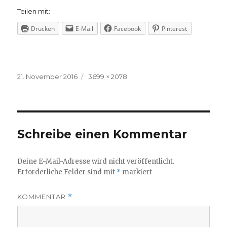
Teilen mit:
Drucken
E-Mail
Facebook
Pinterest
Veröffentlicht
Volle
21. November 2016
3699 × 2078
am
Größe
Schreibe einen Kommentar
Deine E-Mail-Adresse wird nicht veröffentlicht.
Erforderliche Felder sind mit
*
markiert
KOMMENTAR
*