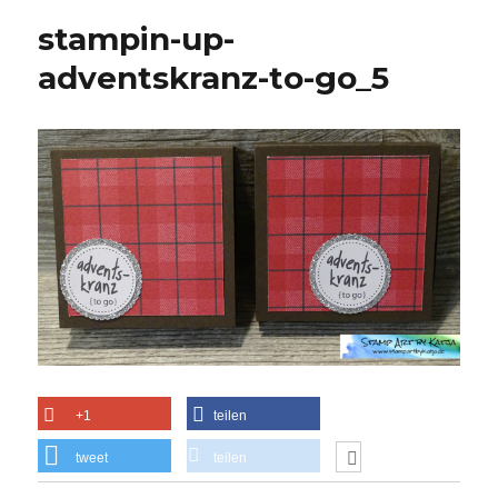
stampin-up-
adventskranz-to-go_5
+1
teilen
tweet
teilen