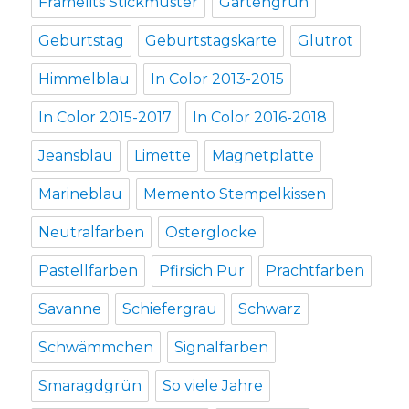
Framelits Stickmuster
Gartengrün
Geburtstag
Geburtstagskarte
Glutrot
Himmelblau
In Color 2013-2015
In Color 2015-2017
In Color 2016-2018
Jeansblau
Limette
Magnetplatte
Marineblau
Memento Stempelkissen
Neutralfarben
Osterglocke
Pastellfarben
Pfirsich Pur
Prachtfarben
Savanne
Schiefergrau
Schwarz
Schwämmchen
Signalfarben
Smaragdgrün
So viele Jahre