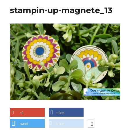
stampin-up-magnete_13
+1
teilen
tweet
teilen