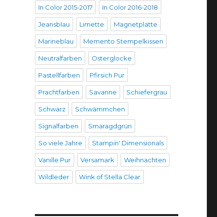
In Color 2015-2017
In Color 2016-2018
Jeansblau
Limette
Magnetplatte
Marineblau
Memento Stempelkissen
Neutralfarben
Osterglocke
Pastellfarben
Pfirsich Pur
Prachtfarben
Savanne
Schiefergrau
Schwarz
Schwämmchen
Signalfarben
Smaragdgrün
So viele Jahre
Stampin' Dimensionals
Vanille Pur
Versamark
Weihnachten
Wildleder
Wink of Stella Clear