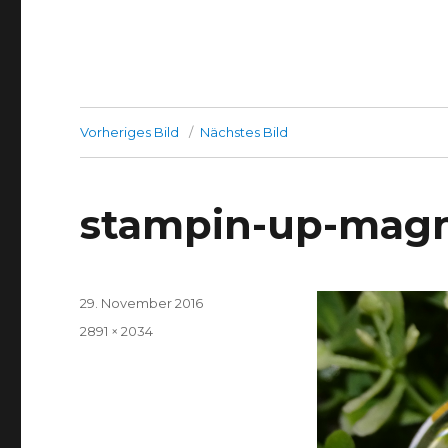
Vorheriges Bild
Nächstes Bild
stampin-up-mag
Veröffentlicht
29. November 2016
am
Volle
2891 × 2034
Größe