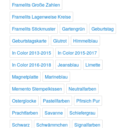
Framelits Große Zahlen
Framelits Lagenweise Kreise
Framelits Stickmuster
Gartengrün
Geburtstag
Geburtstagskarte
Glutrot
Himmelblau
In Color 2013-2015
In Color 2015-2017
In Color 2016-2018
Jeansblau
Limette
Magnetplatte
Marineblau
Memento Stempelkissen
Neutralfarben
Osterglocke
Pastellfarben
Pfirsich Pur
Prachtfarben
Savanne
Schiefergrau
Schwarz
Schwämmchen
Signalfarben