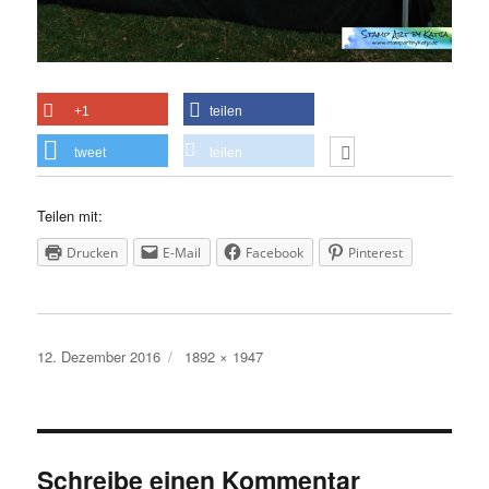
+1
teilen
tweet
teilen
Teilen mit:
Drucken
E-Mail
Facebook
Pinterest
Veröffentlicht
Volle
12. Dezember 2016
1892 × 1947
am
Größe
Schreibe einen Kommentar