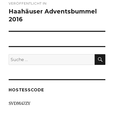
VERÖFFENTLICHT IN
Haahäuser Adventsbummel
2016
SU
Suche
nach:
HOSTESSCODE
SVDM47ZY