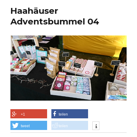
Haahäuser
Adventsbummel 04
+1
teilen
tweet
teilen