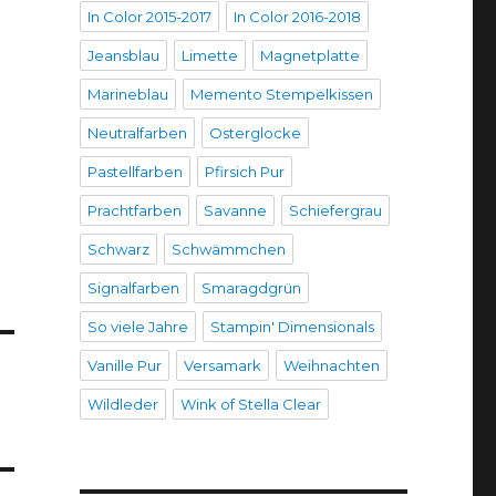
In Color 2015-2017
In Color 2016-2018
Jeansblau
Limette
Magnetplatte
Marineblau
Memento Stempelkissen
Neutralfarben
Osterglocke
Pastellfarben
Pfirsich Pur
Prachtfarben
Savanne
Schiefergrau
Schwarz
Schwämmchen
Signalfarben
Smaragdgrün
So viele Jahre
Stampin' Dimensionals
Vanille Pur
Versamark
Weihnachten
Wildleder
Wink of Stella Clear