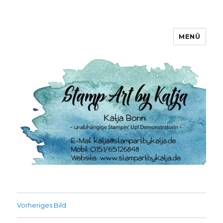
MENÜ
Stamp Art by Katja
Vorheriges Bild