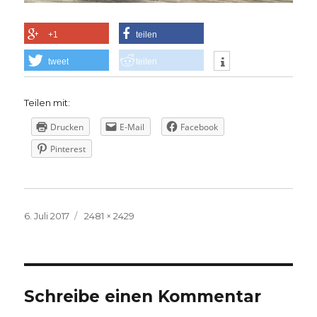
+1
teilen
tweet
teilen
Teilen mit:
Drucken
E-Mail
Facebook
Pinterest
Veröffentlicht
Volle
6. Juli 2017
2481 × 2429
am
Größe
Schreibe einen Kommentar