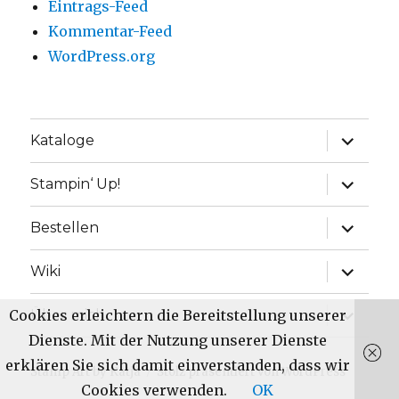
Eintrags-Feed
Kommentar-Feed
WordPress.org
Unterme
Kataloge
anzeige
Unterme
Stampin‘ Up!
anzeige
Unterme
Bestellen
anzeige
Unterme
Wiki
anzeige
Unterme
Cookies erleichtern die Bereitstellung unserer
Über mich
anzeige
Dienste. Mit der Nutzung unserer Dienste
erklären Sie sich damit einverstanden, dass wir
Stamp Art by Katja
Stolz präsentiert von WordPress
Cookies verwenden.
OK