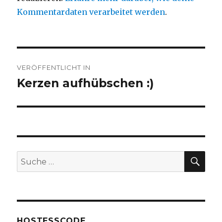
Kommentardaten verarbeitet werden
.
Beitragsnavigation
VERÖFFENTLICHT IN
Kerzen aufhübschen :)
SU
Suche
nach:
HOSTESSCODE