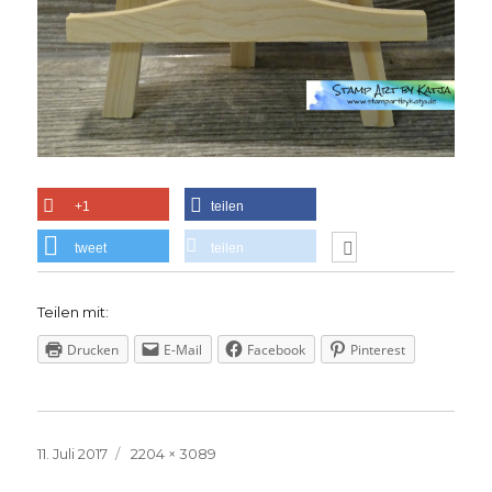
+1
teilen
tweet
teilen
Teilen mit:
Drucken
E-Mail
Facebook
Pinterest
Veröffentlicht
Volle
11. Juli 2017
2204 × 3089
am
Größe