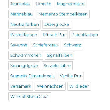
Jeansblau
Limette
Magnetplatte
Marineblau
Memento Stempelkissen
Neutralfarben
Osterglocke
Pastellfarben
Pfirsich Pur
Prachtfarben
Savanne
Schiefergrau
Schwarz
Schwämmchen
Signalfarben
Smaragdgrün
So viele Jahre
Stampin' Dimensionals
Vanille Pur
Versamark
Weihnachten
Wildleder
Wink of Stella Clear