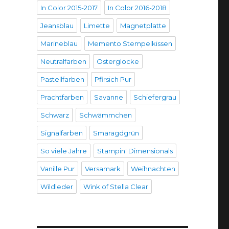
In Color 2015-2017
In Color 2016-2018
Jeansblau
Limette
Magnetplatte
Marineblau
Memento Stempelkissen
Neutralfarben
Osterglocke
Pastellfarben
Pfirsich Pur
Prachtfarben
Savanne
Schiefergrau
Schwarz
Schwämmchen
Signalfarben
Smaragdgrün
So viele Jahre
Stampin' Dimensionals
Vanille Pur
Versamark
Weihnachten
Wildleder
Wink of Stella Clear