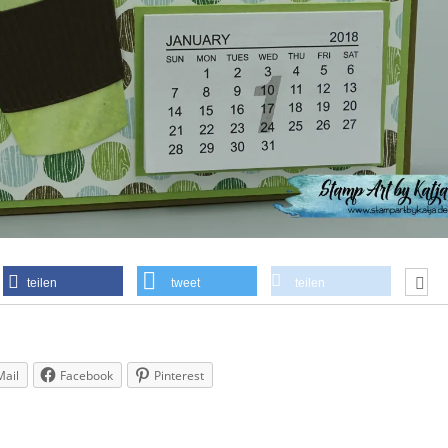
teilen
tweet
teilen
Mail
Facebook
Pinterest