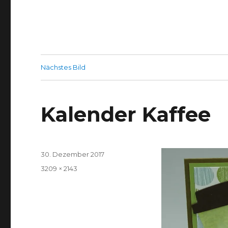
Nächstes Bild
Kalender Kaffee
Veröffentlicht
30. Dezember 2017
am
Volle
3209 × 2143
Größe