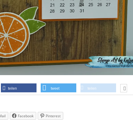
teilen
tweet
teilen
Mail
Facebook
Pinterest