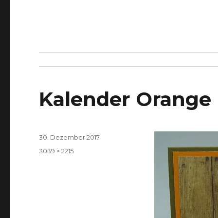
Kalender Orange
Veröffentlicht
30. Dezember 2017
am
Volle
3039 × 2215
Größe