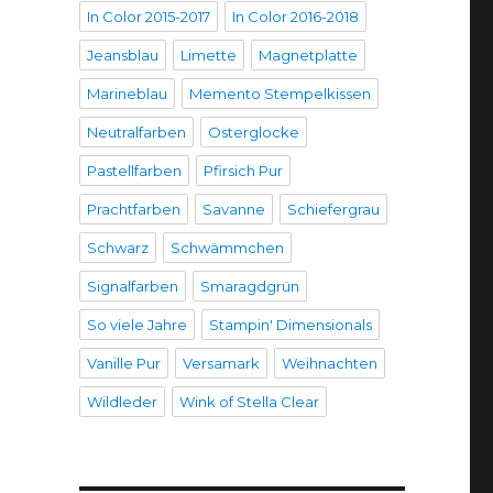
In Color 2015-2017
In Color 2016-2018
Jeansblau
Limette
Magnetplatte
Marineblau
Memento Stempelkissen
Neutralfarben
Osterglocke
Pastellfarben
Pfirsich Pur
Prachtfarben
Savanne
Schiefergrau
Schwarz
Schwämmchen
Signalfarben
Smaragdgrün
So viele Jahre
Stampin' Dimensionals
Vanille Pur
Versamark
Weihnachten
Wildleder
Wink of Stella Clear