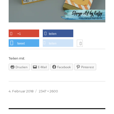
+1
teilen
tweet
teilen
Teilen mit:
Drucken
E-Mail
Facebook
Pinterest
Veröffentlicht
Volle
4. Februar 2018
2347 × 2600
am
Größe