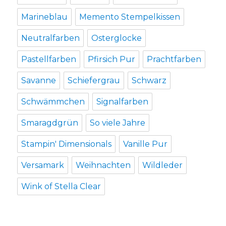
Marineblau
Memento Stempelkissen
Neutralfarben
Osterglocke
Pastellfarben
Pfirsich Pur
Prachtfarben
Savanne
Schiefergrau
Schwarz
Schwämmchen
Signalfarben
Smaragdgrün
So viele Jahre
Stampin' Dimensionals
Vanille Pur
Versamark
Weihnachten
Wildleder
Wink of Stella Clear