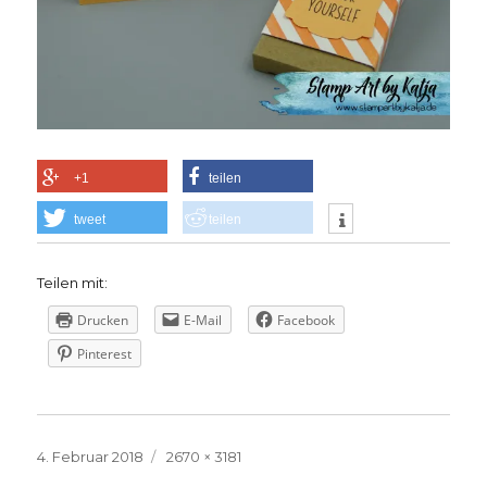
+1
teilen
tweet
teilen
Teilen mit:
Drucken
E-Mail
Facebook
Pinterest
Veröffentlicht
Volle
4. Februar 2018
2670 × 3181
am
Größe