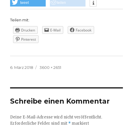
tweet
teilen
Teilen mit:
Drucken
E-Mail
Facebook
Pinterest
Veröffentlicht
Volle
6. März 2018
3600 × 2651
am
Größe
Schreibe einen Kommentar
Deine E-Mail-Adresse wird nicht veröffentlicht.
Erforderliche Felder sind mit
*
markiert