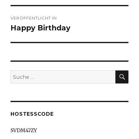
Beitragsnavigation
VERÖFFENTLICHT IN
Happy Birthday
SU
Suche
nach:
HOSTESSCODE
SVDM47ZY