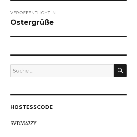
Beitragsnavigation
VERÖFFENTLICHT IN
Ostergrüße
SU
Suche
nach:
HOSTESSCODE
SVDM47ZY