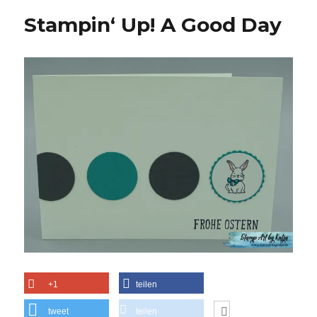
Stampin‘ Up! A Good Day
+1
teilen
tweet
teilen