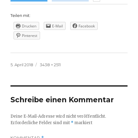
Teilen mit:
Drucken
E-Mail
Facebook
Pinterest
Veröffentlicht
Volle
5. April 2018
3438 × 2511
am
Größe
Schreibe einen Kommentar
Deine E-Mail-Adresse wird nicht veröffentlicht.
Erforderliche Felder sind mit
*
markiert
KOMMENTAR
*