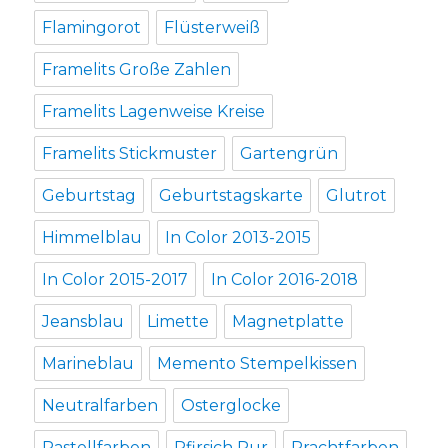
Flamingorot
Flüsterweiß
Framelits Große Zahlen
Framelits Lagenweise Kreise
Framelits Stickmuster
Gartengrün
Geburtstag
Geburtstagskarte
Glutrot
Himmelblau
In Color 2013-2015
In Color 2015-2017
In Color 2016-2018
Jeansblau
Limette
Magnetplatte
Marineblau
Memento Stempelkissen
Neutralfarben
Osterglocke
Pastellfarben
Pfirsich Pur
Prachtfarben