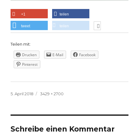
+1
teilen
tweet
teilen
Teilen mit:
Drucken
E-Mail
Facebook
Pinterest
Veröffentlicht
Volle
5. April 2018
3429 × 2700
am
Größe
Schreibe einen Kommentar