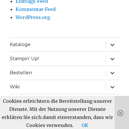
Eintrags-Feed
Kommentar-Feed
WordPress.org
Unterme
Kataloge
anzeige
Unterme
Stampin‘ Up!
anzeige
Unterme
Bestellen
anzeige
Unterme
Wiki
anzeige
Unterme
Cookies erleichtern die Bereitstellung unserer
Über mich
anzeige
Dienste. Mit der Nutzung unserer Dienste
erklären Sie sich damit einverstanden, dass wir
Stamp Art by Katja
Stolz präsentiert von WordPress
Cookies verwenden.
OK