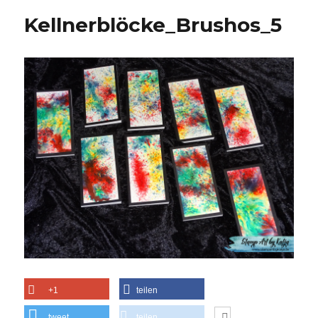
Kellnerblöcke_Brushos_5
+1
teilen
tweet
teilen