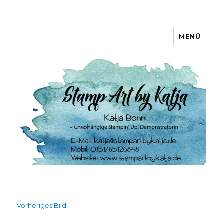
MENÜ
Stamp Art by Katja
Vorheriges Bild