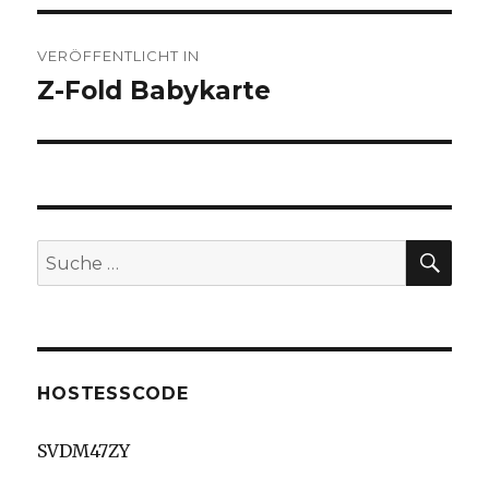
Beitragsnavigation
VERÖFFENTLICHT IN
Z-Fold Babykarte
SU
Suche
nach:
HOSTESSCODE
SVDM47ZY