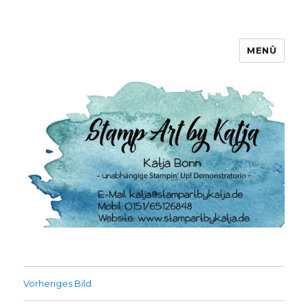
MENÜ
Stamp Art by Katja
Vorheriges Bild