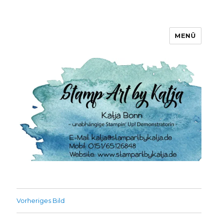
MENÜ
Stamp Art by Katja
Vorheriges Bild