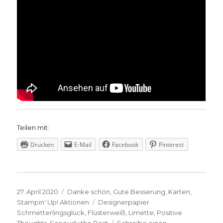
Teilen mit:
Drucken
E-Mail
Facebook
Pinterest
Veröffentlicht
Kategorien
27. April 2020
Danke schön
,
Gute Besserung
,
Karten
,
am
Schlagwörter
Stampin' Up! Aktionen
Designerpapier
Schmetterlingsglück
,
Flüsterweiß
,
Limette
,
Positive
Thoughts
,
Seriously the Best
Schreibe einen