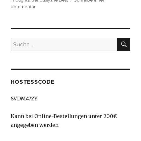
zu
Kommentar
Süße
Schmetterlinge
SU
Suche
nach:
HOSTESSCODE
SVDM47ZY
Kann bei Online-Bestellungen unter 200€
angegeben werden