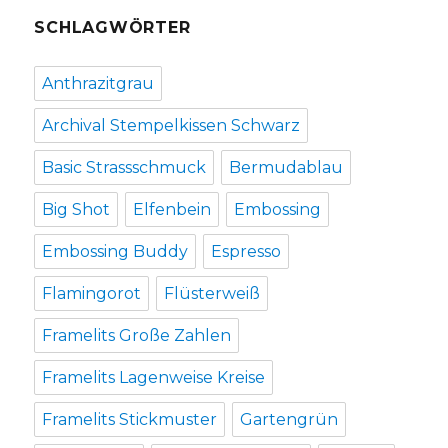
SCHLAGWÖRTER
Anthrazitgrau
Archival Stempelkissen Schwarz
Basic Strassschmuck
Bermudablau
Big Shot
Elfenbein
Embossing
Embossing Buddy
Espresso
Flamingorot
Flüsterweiß
Framelits Große Zahlen
Framelits Lagenweise Kreise
Framelits Stickmuster
Gartengrün