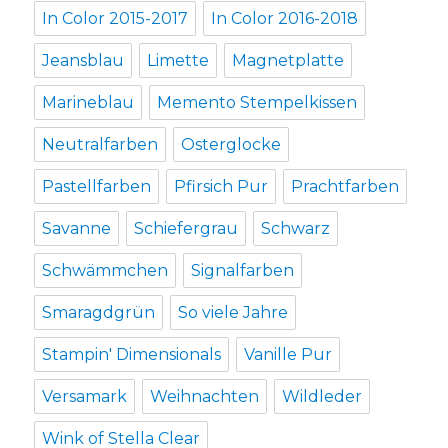
In Color 2015-2017
In Color 2016-2018
Jeansblau
Limette
Magnetplatte
Marineblau
Memento Stempelkissen
Neutralfarben
Osterglocke
Pastellfarben
Pfirsich Pur
Prachtfarben
Savanne
Schiefergrau
Schwarz
Schwämmchen
Signalfarben
Smaragdgrün
So viele Jahre
Stampin' Dimensionals
Vanille Pur
Versamark
Weihnachten
Wildleder
Wink of Stella Clear