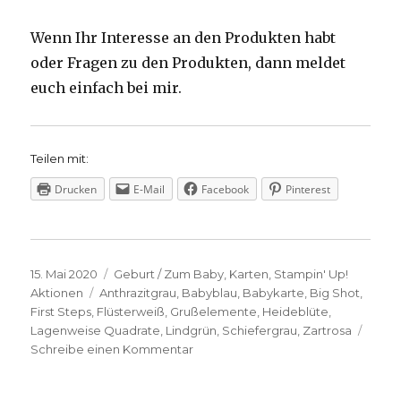
Wenn Ihr Interesse an den Produkten habt
oder Fragen zu den Produkten, dann meldet
euch einfach bei mir.
Teilen mit:
Drucken
E-Mail
Facebook
Pinterest
Veröffentlicht
Kategorien
15. Mai 2020
Geburt / Zum Baby
,
Karten
,
Stampin' Up!
am
Schlagwörter
Aktionen
Anthrazitgrau
,
Babyblau
,
Babykarte
,
Big Shot
,
First Steps
,
Flüsterweiß
,
Grußelemente
,
Heideblüte
,
Lagenweise Quadrate
,
Lindgrün
,
Schiefergrau
,
Zartrosa
zu
Schreibe einen Kommentar
Süße
Babykarte