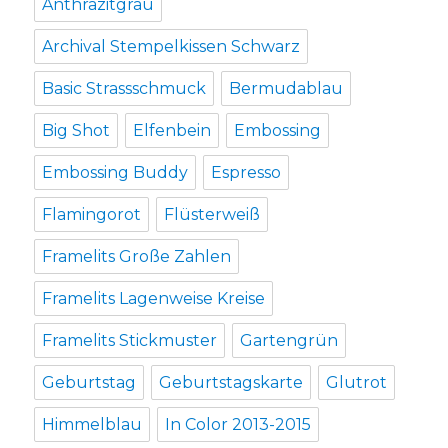
Anthrazitgrau
Archival Stempelkissen Schwarz
Basic Strassschmuck
Bermudablau
Big Shot
Elfenbein
Embossing
Embossing Buddy
Espresso
Flamingorot
Flüsterweiß
Framelits Große Zahlen
Framelits Lagenweise Kreise
Framelits Stickmuster
Gartengrün
Geburtstag
Geburtstagskarte
Glutrot
Himmelblau
In Color 2013-2015