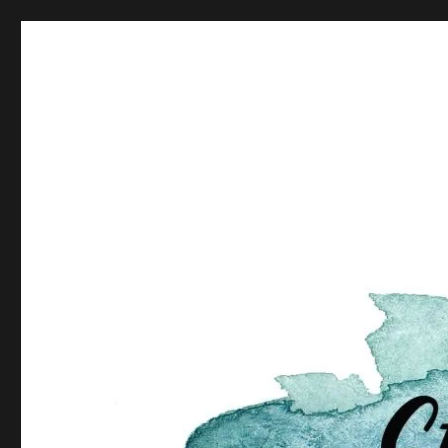
Stamp Art by Katja
unabhängige Stampin' Up! Demonstratorin