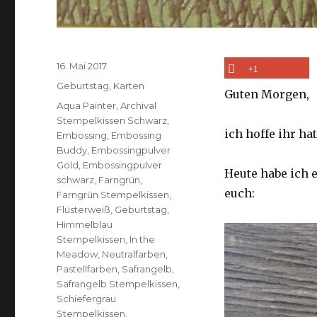
Veröffentlicht
16. Mai 2017
+1
am
Kategorien
Geburtstag
,
Karten
Guten Morgen,
Schlagwörter
Aqua Painter
,
Archival
Stempelkissen Schwarz
,
ich hoffe ihr h
Embossing
,
Embossing
Buddy
,
Embossingpulver
Gold
,
Embossingpulver
Heute habe ich 
schwarz
,
Farngrün
,
euch:
Farngrün Stempelkissen
,
Flüsterweiß
,
Geburtstag
,
Himmelblau
Stempelkissen
,
In the
Meadow
,
Neutralfarben
,
Pastellfarben
,
Safrangelb
,
Safrangelb Stempelkissen
,
Schiefergrau
Stempelkissen
,