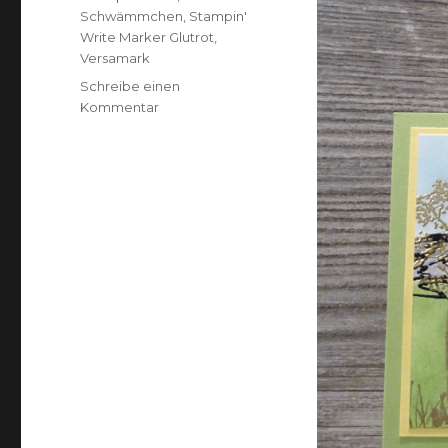
Schwämmchen
,
Stampin'
Write Marker Glutrot
,
Versamark
Schreibe einen
zu
Kommentar
Natürliche
Geburtstagswünsche
;)