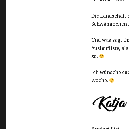
Die Landschaft 
Schwämmchen ko
Und was sagt ih
Auslaufliste, al
zu.
Ich wünsche euc
Woche.
Product List