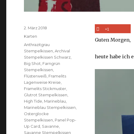
Veröffentlicht
2. März 2018
+1
am
Kategorien
Karten
Guten Morgen,
Schlagwörter
Anthrazitgrau
Stempelkissen
,
Archival
heute habe ich e
Stempelkissen Schwarz
,
Big Shot
,
Farngrün
Stempelkissen
,
Flüsterweiß
,
Framelits
Lagenweise Kreise
,
Framelits Stickmuster
,
Glutrot Stempelkissen
,
High Tide
,
Marineblau
,
Marineblau Stempelkissen
,
Osterglocke
Stempelkissen
,
Panel Pop-
Up Card
,
Savanne
,
Savanne Stempelkissen