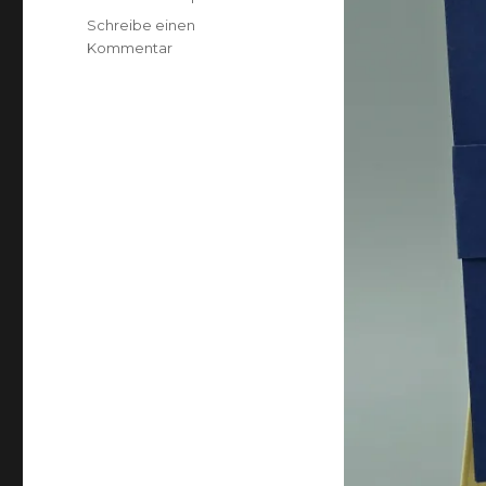
Schreibe einen
zu
Kommentar
Maritime
Panel-
Pop
Up
Karte