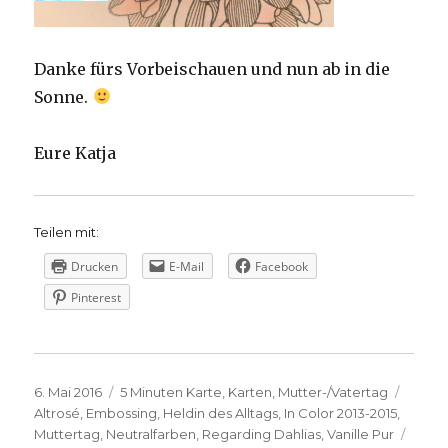
Danke fürs Vorbeischauen und nun ab in die
Sonne.
Eure Katja
Teilen mit:
Drucken
E-Mail
Facebook
Pinterest
Veröffentlicht
Kategorien
Schla
6. Mai 2016
5 Minuten Karte
,
Karten
,
Mutter-/Vatertag
am
Altrosé
,
Embossing
,
Heldin des Alltags
,
In Color 2013-2015
,
Muttertag
,
Neutralfarben
,
Regarding Dahlias
,
Vanille Pur