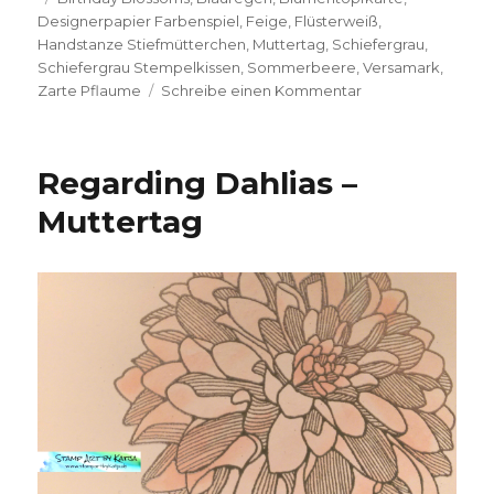
Designerpapier Farbenspiel
,
Feige
,
Flüsterweiß
,
Handstanze Stiefmütterchen
,
Muttertag
,
Schiefergrau
,
Schiefergrau Stempelkissen
,
Sommerbeere
,
Versamark
,
zu
Zarte Pflaume
Schreibe einen Kommentar
Blumen
für
dich
Regarding Dahlias –
Muttertag