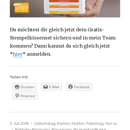
Du möchtest dir gleich jetzt dein Gratis-
Stempelkissenset sichern und in mein Team
kommen? Dann kannst du sich gleich jetzt
*
hier
* anmelden.
Teilen mit:
Drucken
E-Mail
Facebook
Pinterest
Veröffentlicht
Kategorien
2. Juli 2018
Geburtstag
,
Karten
,
Mutter-/Vatertag
,
Nur so...
am
Schlagwörter
Birthday Blossoms
,
Blauregen
,
Blumentopfkarte
,