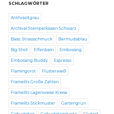
SCHLAGWÖRTER
Anthrazitgrau
Archival Stempelkissen Schwarz
Basic Strassschmuck
Bermudablau
Big Shot
Elfenbein
Embossing
Embossing Buddy
Espresso
Flamingorot
Flüsterweiß
Framelits Große Zahlen
Framelits Lagenweise Kreise
Framelits Stickmuster
Gartengrün
Geburtstag
Geburtstagskarte
Glutrot