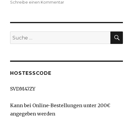
zu
Schreibe einen Kommentar
Regarding
Dahlias
–
Muttertag
SU
Suche
nach:
HOSTESSCODE
SVDM47ZY
Kann bei Online-Bestellungen unter 200€
angegeben werden