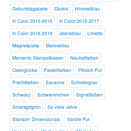
Geburtstagskarte
Glutrot
Himmelblau
In Color 2013-2015
In Color 2015-2017
In Color 2016-2018
Jeansblau
Limette
Magnetplatte
Marineblau
Memento Stempelkissen
Neutralfarben
Osterglocke
Pastellfarben
Pfirsich Pur
Prachtfarben
Savanne
Schiefergrau
Schwarz
Schwämmchen
Signalfarben
Smaragdgrün
So viele Jahre
Stampin' Dimensionals
Vanille Pur