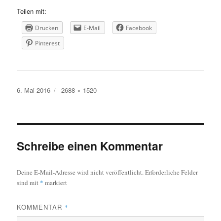
Teilen mit:
Drucken
E-Mail
Facebook
Pinterest
Veröffentlicht
Volle
6. Mai 2016
2688 × 1520
am
Größe
Schreibe einen Kommentar
Deine E-Mail-Adresse wird nicht veröffentlicht.
Erforderliche Felder
sind mit
*
markiert
KOMMENTAR
*