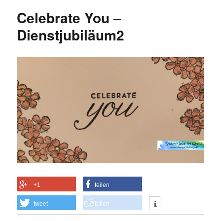
Celebrate You –
Dienstjubiläum2
+1
teilen
tweet
teilen