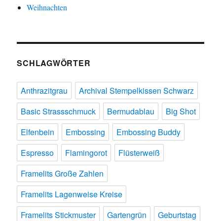
Weihnachten
SCHLAGWÖRTER
Anthrazitgrau
Archival Stempelkissen Schwarz
Basic Strassschmuck
Bermudablau
Big Shot
Elfenbein
Embossing
Embossing Buddy
Espresso
Flamingorot
Flüsterweiß
Framelits Große Zahlen
Framelits Lagenweise Kreise
Framelits Stickmuster
Gartengrün
Geburtstag