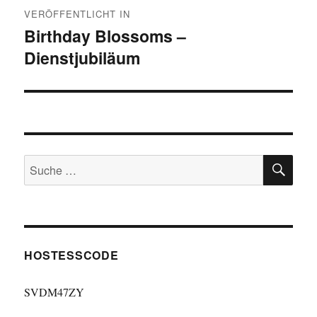
Beitragsnavigation
VERÖFFENTLICHT IN
Birthday Blossoms –
Dienstjubiläum
SU
Suche
nach:
HOSTESSCODE
SVDM47ZY