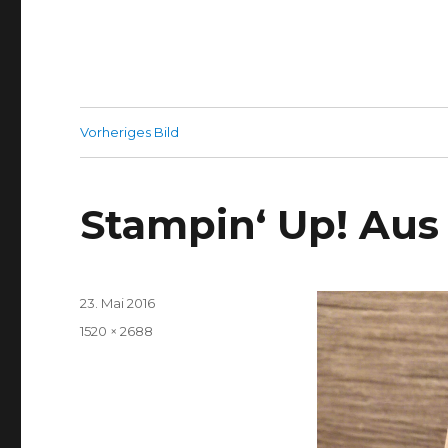
Vorheriges Bild
Stampin‘ Up! Aus
Veröffentlicht
23. Mai 2016
am
Volle
1520 × 2688
Größe