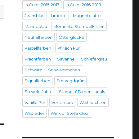
In Color 2015-2017
In Color 2016-2018
Jeansblau
Limette
Magnetplatte
Marineblau
Memento Stempelkissen
Neutralfarben
Osterglocke
Pastellfarben
Pfirsich Pur
Prachtfarben
Savanne
Schiefergrau
Schwarz
Schwämmchen
Signalfarben
Smaragdgrün
So viele Jahre
Stampin' Dimensionals
Vanille Pur
Versamark
Weihnachten
Wildleder
Wink of Stella Clear