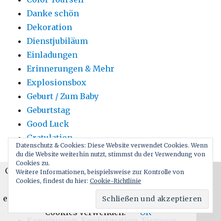
Danke schön
Dekoration
Dienstjubiläum
Einladungen
Erinnerungen & Mehr
Explosionsbox
Geburt / Zum Baby
Geburtstag
Good Luck
Gratulation
Datenschutz & Cookies: Diese Website verwendet Cookies. Wenn
Gute Besserung
du die Website weiterhin nutzt, stimmst du der Verwendung von
Cookies zu.
Hochzeit
Cookies erleichtern die Bereitstellung unserer
Weitere Informationen, beispielsweise zur Kontrolle von
Kalender
Cookies, findest du hier:
Cookie-Richtlinie
Dienste. Mit der Nutzung unserer Dienste
Karten
erklären Sie sich damit einverstanden, dass wir
Ketten
Cookies verwenden.
OK
Kommunion, Konformation, Firmung