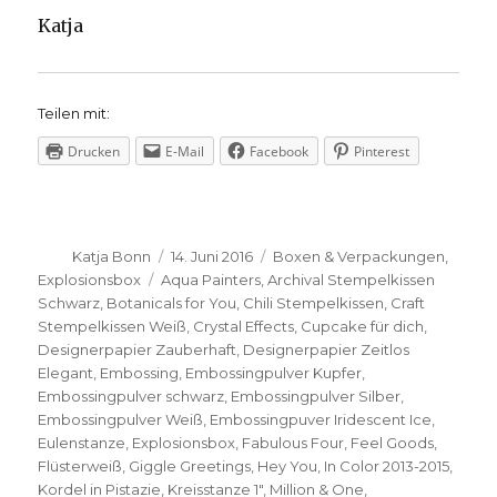
Katja
Teilen mit:
Drucken
E-Mail
Facebook
Pinterest
Autor
Veröffentlicht
Kategorien
Katja Bonn
14. Juni 2016
Boxen & Verpackungen
,
am
Schlagwörter
Explosionsbox
Aqua Painters
,
Archival Stempelkissen
Schwarz
,
Botanicals for You
,
Chili Stempelkissen
,
Craft
Stempelkissen Weiß
,
Crystal Effects
,
Cupcake für dich
,
Designerpapier Zauberhaft
,
Designerpapier Zeitlos
Elegant
,
Embossing
,
Embossingpulver Kupfer
,
Embossingpulver schwarz
,
Embossingpulver Silber
,
Embossingpulver Weiß
,
Embossingpuver Iridescent Ice
,
Eulenstanze
,
Explosionsbox
,
Fabulous Four
,
Feel Goods
,
Flüsterweiß
,
Giggle Greetings
,
Hey You
,
In Color 2013-2015
,
Kordel in Pistazie
,
Kreisstanze 1"
,
Million & One
,