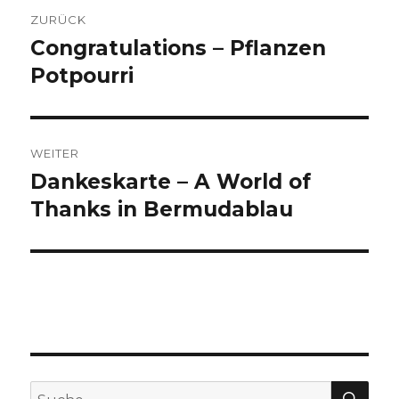
Beitragsnavigation
ZURÜCK
Congratulations – Pflanzen
Vorheriger
Beitrag:
Potpourri
WEITER
Dankeskarte – A World of
Nächster
Beitrag:
Thanks in Bermudablau
SU
Suche