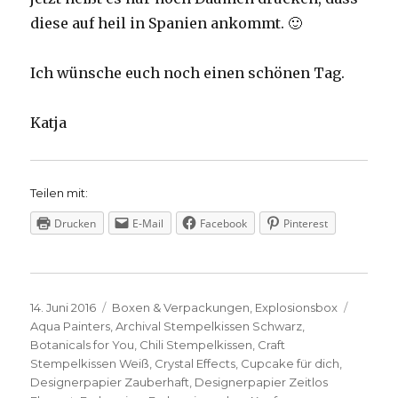
diese auf heil in Spanien ankommt. 🙂
Ich wünsche euch noch einen schönen Tag.
Katja
Teilen mit:
Drucken
E-Mail
Facebook
Pinterest
Veröffentlicht
Kategorien
Schlag
14. Juni 2016
Boxen & Verpackungen
,
Explosionsbox
am
Aqua Painters
,
Archival Stempelkissen Schwarz
,
Botanicals for You
,
Chili Stempelkissen
,
Craft
Stempelkissen Weiß
,
Crystal Effects
,
Cupcake für dich
,
Designerpapier Zauberhaft
,
Designerpapier Zeitlos