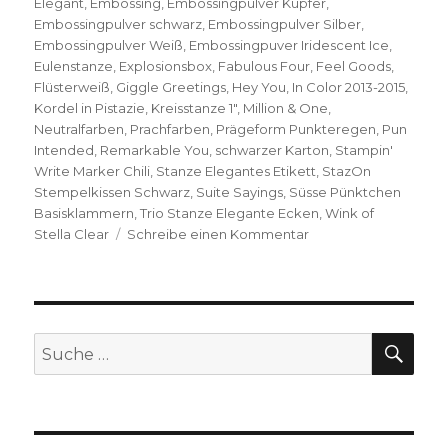
Elegant
,
Embossing
,
Embossingpulver Kupfer
,
Embossingpulver schwarz
,
Embossingpulver Silber
,
Embossingpulver Weiß
,
Embossingpuver Iridescent Ice
,
Eulenstanze
,
Explosionsbox
,
Fabulous Four
,
Feel Goods
,
Flüsterweiß
,
Giggle Greetings
,
Hey You
,
In Color 2013-2015
,
Kordel in Pistazie
,
Kreisstanze 1"
,
Million & One
,
Neutralfarben
,
Prachfarben
,
Prägeform Punkteregen
,
Pun
Intended
,
Remarkable You
,
schwarzer Karton
,
Stampin'
Write Marker Chili
,
Stanze Elegantes Etikett
,
StazOn
Stempelkissen Schwarz
,
Suite Sayings
,
Süsse Pünktchen
Basisklammern
,
Trio Stanze Elegante Ecken
,
Wink of
zu
Stella Clear
Schreibe einen Kommentar
Explosionsbox
zum
Abschluss
SU
Suche
nach: