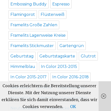
Embossing Buddy
Espresso
Flamingorot
Flüsterweiß
Framelits Große Zahlen
Framelits Lagenweise Kreise
Framelits Stickmuster
Gartengrün
Geburtstag
Geburtstagskarte
Glutrot
Himmelblau
In Color 2013-2015
In Color 2015-2017
In Color 2016-2018
Cookies erleichtern die Bereitstellung unserer
Jeansblau
Limette
Magnetplatte
Dienste. Mit der Nutzung unserer Dienste
Marineblau
Memento Stempelkissen
erklären Sie sich damit einverstanden, dass wir
Cookies verwenden.
OK
Neutralfarben
Osterglocke