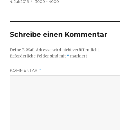
Veröffentlicht
Volle
4. Juli 2016
3000 × 4000
am
Größe
Schreibe einen Kommentar
Deine E-Mail-Adresse wird nicht veröffentlicht.
Erforderliche Felder sind mit
*
markiert
KOMMENTAR
*