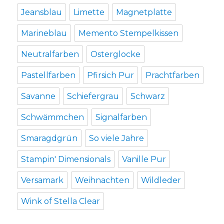
Jeansblau
Limette
Magnetplatte
Marineblau
Memento Stempelkissen
Neutralfarben
Osterglocke
Pastellfarben
Pfirsich Pur
Prachtfarben
Savanne
Schiefergrau
Schwarz
Schwämmchen
Signalfarben
Smaragdgrün
So viele Jahre
Stampin' Dimensionals
Vanille Pur
Versamark
Weihnachten
Wildleder
Wink of Stella Clear