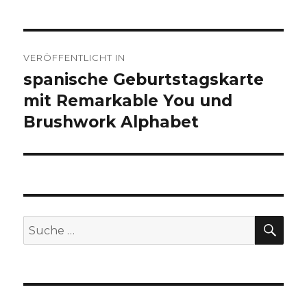
Beitragsnavigation
VERÖFFENTLICHT IN
spanische Geburtstagskarte
mit Remarkable You und
Brushwork Alphabet
SU
Suche
nach: