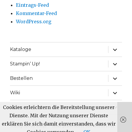
Eintrags-Feed
Kommentar-Feed
WordPress.org
Unterme
Kataloge
anzeige
Unterme
Stampin‘ Up!
anzeige
Unterme
Bestellen
anzeige
Unterme
Wiki
anzeige
Unterme
Cookies erleichtern die Bereitstellung unserer
Über mich
anzeige
Dienste. Mit der Nutzung unserer Dienste
erklären Sie sich damit einverstanden, dass wir
Stamp Art by Katja
Stolz präsentiert von WordPress