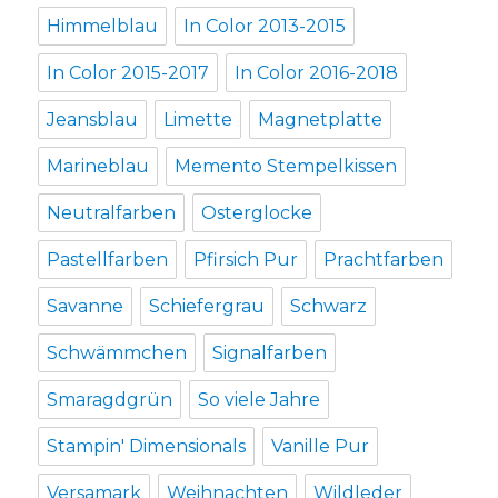
Himmelblau
In Color 2013-2015
In Color 2015-2017
In Color 2016-2018
Jeansblau
Limette
Magnetplatte
Marineblau
Memento Stempelkissen
Neutralfarben
Osterglocke
Pastellfarben
Pfirsich Pur
Prachtfarben
Savanne
Schiefergrau
Schwarz
Schwämmchen
Signalfarben
Smaragdgrün
So viele Jahre
Stampin' Dimensionals
Vanille Pur
Versamark
Weihnachten
Wildleder