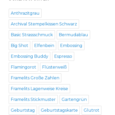
Anthrazitgrau
Archival Stempelkissen Schwarz
Basic Strassschmuck
Bermudablau
Big Shot
Elfenbein
Embossing
Embossing Buddy
Espresso
Flamingorot
Flüsterweiß
Framelits Große Zahlen
Framelits Lagenweise Kreise
Framelits Stickmuster
Gartengrün
Geburtstag
Geburtstagskarte
Glutrot