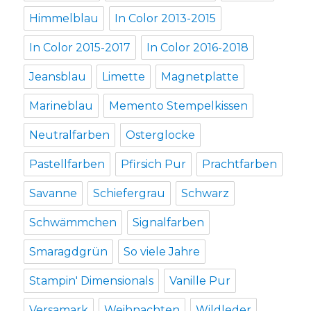
Himmelblau
In Color 2013-2015
In Color 2015-2017
In Color 2016-2018
Jeansblau
Limette
Magnetplatte
Marineblau
Memento Stempelkissen
Neutralfarben
Osterglocke
Pastellfarben
Pfirsich Pur
Prachtfarben
Savanne
Schiefergrau
Schwarz
Schwämmchen
Signalfarben
Smaragdgrün
So viele Jahre
Stampin' Dimensionals
Vanille Pur
Versamark
Weihnachten
Wildleder