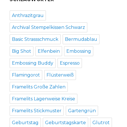
Anthrazitgrau
Archival Stempelkissen Schwarz
Basic Strassschmuck
Bermudablau
Big Shot
Elfenbein
Embossing
Embossing Buddy
Espresso
Flamingorot
Flüsterweiß
Framelits Große Zahlen
Framelits Lagenweise Kreise
Framelits Stickmuster
Gartengrün
Geburtstag
Geburtstagskarte
Glutrot