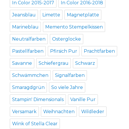
In Color 2015-2017
In Color 2016-2018
Jeansblau
Limette
Magnetplatte
Marineblau
Memento Stempelkissen
Neutralfarben
Osterglocke
Pastellfarben
Pfirsich Pur
Prachtfarben
Savanne
Schiefergrau
Schwarz
Schwämmchen
Signalfarben
Smaragdgrün
So viele Jahre
Stampin' Dimensionals
Vanille Pur
Versamark
Weihnachten
Wildleder
Wink of Stella Clear