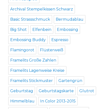
Archival Stempelkissen Schwarz
Basic Strassschmuck
Bermudablau
Big Shot
Elfenbein
Embossing
Embossing Buddy
Espresso
Flamingorot
Flüsterweiß
Framelits Große Zahlen
Framelits Lagenweise Kreise
Framelits Stickmuster
Gartengrün
Geburtstag
Geburtstagskarte
Glutrot
Himmelblau
In Color 2013-2015