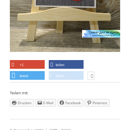
+1
teilen
tweet
teilen
Teilen mit:
Drucken
E-Mail
Facebook
Pinterest
Veröffentlicht
Volle