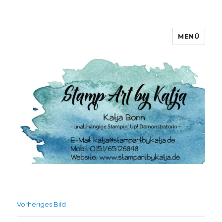
MENÜ
Stamp Art by Katja
Vorheriges Bild