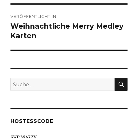
Beitragsnavigation
VERÖFFENTLICHT IN
Weihnachtliche Merry Medley
Karten
SU
Suche
nach:
HOSTESSCODE
SVDM47ZY