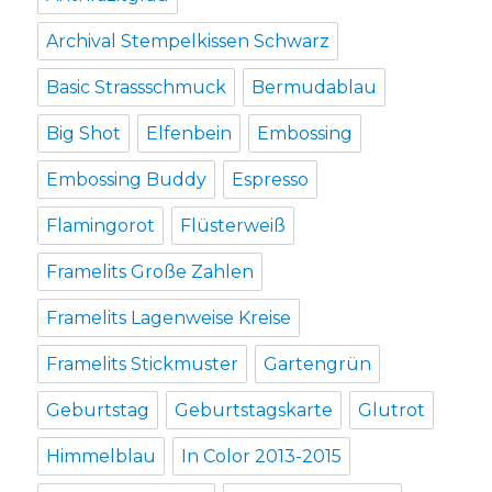
Archival Stempelkissen Schwarz
Basic Strassschmuck
Bermudablau
Big Shot
Elfenbein
Embossing
Embossing Buddy
Espresso
Flamingorot
Flüsterweiß
Framelits Große Zahlen
Framelits Lagenweise Kreise
Framelits Stickmuster
Gartengrün
Geburtstag
Geburtstagskarte
Glutrot
Himmelblau
In Color 2013-2015