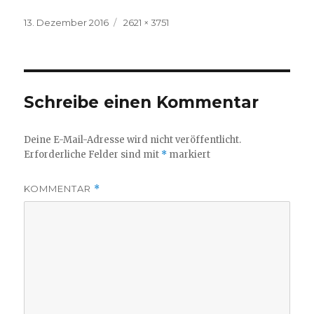
Veröffentlicht
Volle
13. Dezember 2016
2621 × 3751
am
Größe
Schreibe einen Kommentar
Deine E-Mail-Adresse wird nicht veröffentlicht.
Erforderliche Felder sind mit
*
markiert
KOMMENTAR
*