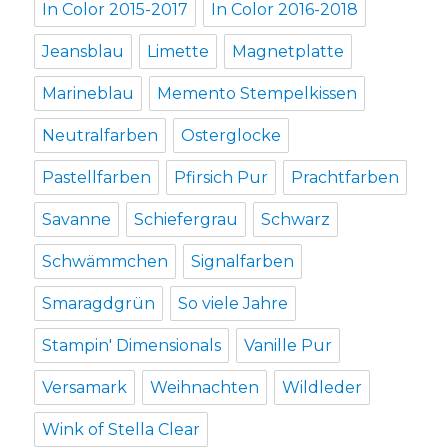
In Color 2015-2017
In Color 2016-2018
Jeansblau
Limette
Magnetplatte
Marineblau
Memento Stempelkissen
Neutralfarben
Osterglocke
Pastellfarben
Pfirsich Pur
Prachtfarben
Savanne
Schiefergrau
Schwarz
Schwämmchen
Signalfarben
Smaragdgrün
So viele Jahre
Stampin' Dimensionals
Vanille Pur
Versamark
Weihnachten
Wildleder
Wink of Stella Clear