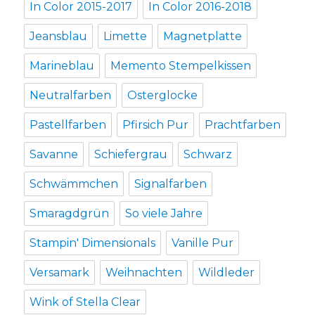
In Color 2015-2017
In Color 2016-2018
Jeansblau
Limette
Magnetplatte
Marineblau
Memento Stempelkissen
Neutralfarben
Osterglocke
Pastellfarben
Pfirsich Pur
Prachtfarben
Savanne
Schiefergrau
Schwarz
Schwämmchen
Signalfarben
Smaragdgrün
So viele Jahre
Stampin' Dimensionals
Vanille Pur
Versamark
Weihnachten
Wildleder
Wink of Stella Clear