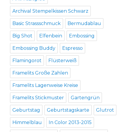
Archival Stempelkissen Schwarz
Basic Strassschmuck
Bermudablau
Big Shot
Elfenbein
Embossing
Embossing Buddy
Espresso
Flamingorot
Flüsterweiß
Framelits Große Zahlen
Framelits Lagenweise Kreise
Framelits Stickmuster
Gartengrün
Geburtstag
Geburtstagskarte
Glutrot
Himmelblau
In Color 2013-2015