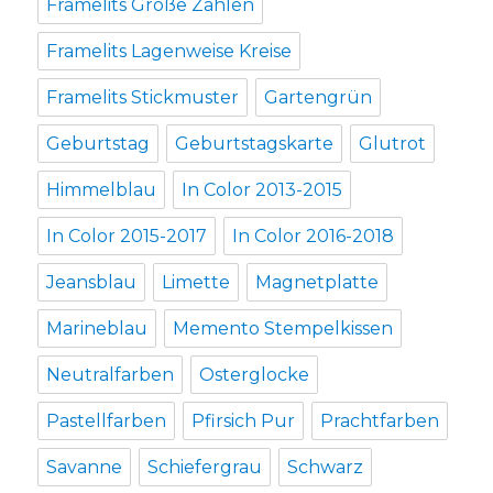
Framelits Große Zahlen
Framelits Lagenweise Kreise
Framelits Stickmuster
Gartengrün
Geburtstag
Geburtstagskarte
Glutrot
Himmelblau
In Color 2013-2015
In Color 2015-2017
In Color 2016-2018
Jeansblau
Limette
Magnetplatte
Marineblau
Memento Stempelkissen
Neutralfarben
Osterglocke
Pastellfarben
Pfirsich Pur
Prachtfarben
Savanne
Schiefergrau
Schwarz