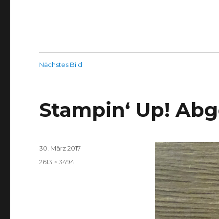
Nächstes Bild
Stampin‘ Up! Ab
Veröffentlicht
30. März 2017
am
Volle
2613 × 3494
Größe