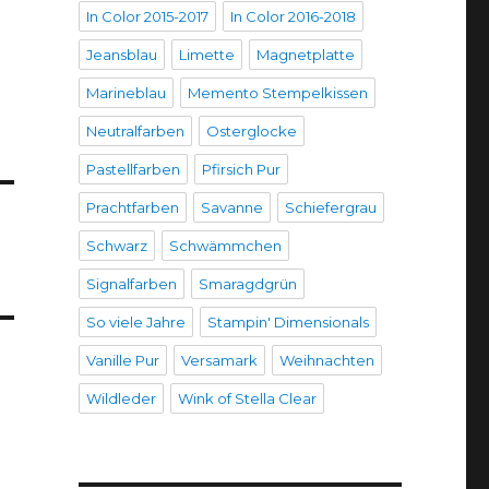
In Color 2015-2017
In Color 2016-2018
Jeansblau
Limette
Magnetplatte
Marineblau
Memento Stempelkissen
Neutralfarben
Osterglocke
Pastellfarben
Pfirsich Pur
Prachtfarben
Savanne
Schiefergrau
Schwarz
Schwämmchen
Signalfarben
Smaragdgrün
So viele Jahre
Stampin' Dimensionals
Vanille Pur
Versamark
Weihnachten
Wildleder
Wink of Stella Clear