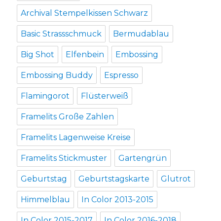
Archival Stempelkissen Schwarz
Basic Strassschmuck
Bermudablau
Big Shot
Elfenbein
Embossing
Embossing Buddy
Espresso
Flamingorot
Flüsterweiß
Framelits Große Zahlen
Framelits Lagenweise Kreise
Framelits Stickmuster
Gartengrün
Geburtstag
Geburtstagskarte
Glutrot
Himmelblau
In Color 2013-2015
In Color 2015-2017
In Color 2016-2018