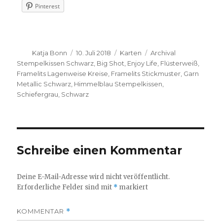
Pinterest
Autor
Veröffentlicht
Kategorien
Schlagwörter
Katja Bonn
10. Juli 2018
Karten
Archival
am
Stempelkissen Schwarz
,
Big Shot
,
Enjoy Life
,
Flüsterweiß
,
Framelits Lagenweise Kreise
,
Framelits Stickmuster
,
Garn
Metallic Schwarz
,
Himmelblau Stempelkissen
,
Schiefergrau
,
Schwarz
Schreibe einen Kommentar
Deine E-Mail-Adresse wird nicht veröffentlicht.
Erforderliche Felder sind mit
*
markiert
KOMMENTAR
*