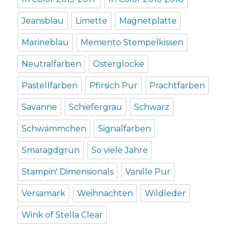
Jeansblau
Limette
Magnetplatte
Marineblau
Memento Stempelkissen
Neutralfarben
Osterglocke
Pastellfarben
Pfirsich Pur
Prachtfarben
Savanne
Schiefergrau
Schwarz
Schwämmchen
Signalfarben
Smaragdgrün
So viele Jahre
Stampin' Dimensionals
Vanille Pur
Versamark
Weihnachten
Wildleder
Wink of Stella Clear