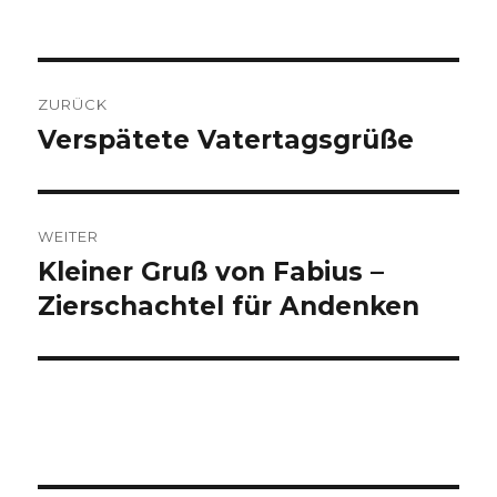
Beitragsnavigation
ZURÜCK
Verspätete Vatertagsgrüße
Vorheriger
Beitrag:
WEITER
Kleiner Gruß von Fabius –
Nächster
Beitrag:
Zierschachtel für Andenken