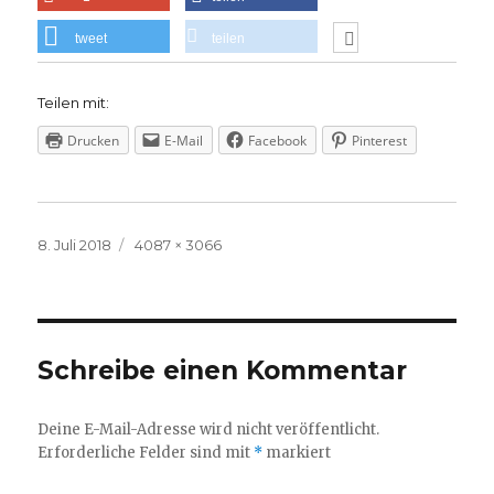
tweet
teilen
Teilen mit:
Drucken
E-Mail
Facebook
Pinterest
Veröffentlicht
Volle
8. Juli 2018
4087 × 3066
am
Größe
Schreibe einen Kommentar
Deine E-Mail-Adresse wird nicht veröffentlicht.
Erforderliche Felder sind mit
*
markiert