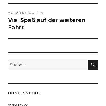
Beitragsnavigation
VERÖFFENTLICHT IN
Viel Spaß auf der weiteren
Fahrt
SU
Suche
nach:
HOSTESSCODE
SVDM47ZY