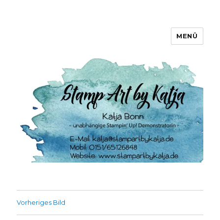
MENÜ
Stamp Art by Katja
Vorheriges Bild