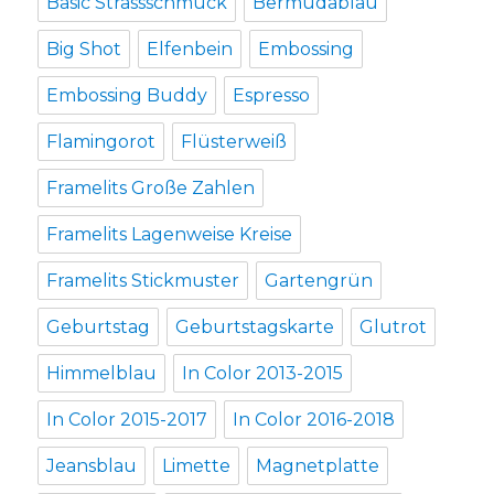
Basic Strassschmuck
Bermudablau
Big Shot
Elfenbein
Embossing
Embossing Buddy
Espresso
Flamingorot
Flüsterweiß
Framelits Große Zahlen
Framelits Lagenweise Kreise
Framelits Stickmuster
Gartengrün
Geburtstag
Geburtstagskarte
Glutrot
Himmelblau
In Color 2013-2015
In Color 2015-2017
In Color 2016-2018
Jeansblau
Limette
Magnetplatte