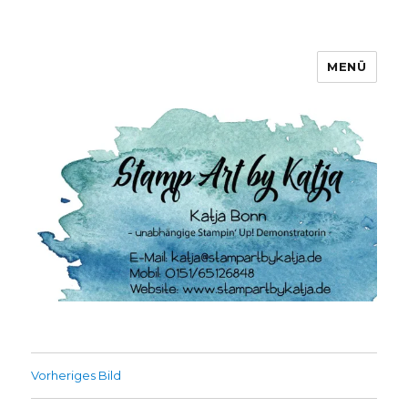
MENÜ
Stamp Art by Katja
Vorheriges Bild