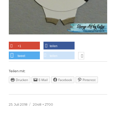
+1
teilen
tweet
teilen
Teilen mit:
Drucken
E-Mail
Facebook
Pinterest
Veröffentlicht
Volle
25. Juli 2018
2048 × 2700
am
Größe